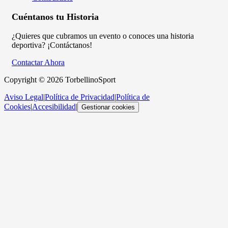
Cuéntanos tu Historia
¿Quieres que cubramos un evento o conoces una historia
deportiva? ¡Contáctanos!
Contactar Ahora
Copyright ©
2026
TorbellinoSport
Aviso Legal
|
Política de Privacidad
|
Política de
Cookies
|
Accesibilidad
|
Gestionar cookies