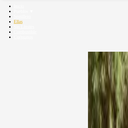
Inicio
Pueblos
▼
Semillero
Ellas
Sin Límites
Combustible
Cuéntanos
Inicio
›
Ellas
›
Todas las notici
Todas las 
El Voleibol A
Primera Naci
ARROYO DE 