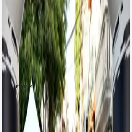
Aldeanueva de la Vera
Noticias de
Aldeanueva de la Vera
La Carrera Pencona bate su récord de participación con
triunfos de Dani Remón y Mercedes Pila
07:52, 02 jun
La cita reunió a 250 participantes en Aldeanueva de la Vera, con
victorias de Daniel Remón y Mercedes Pila en la prueba principal y
de Ibai Núñez y Estela García en la Mini Pencona
Más de
La Vera
LEER MÁS
Arroyomolinos de la Vera
Collado
Cuacos de Yuste
Garganta la Olla
Guijo de Santa Bárbara
Jaraíz de la Vera
Jarandilla de la Vera