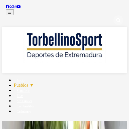
☰
Inicio
Pueblos
▼
Semillero
Ellas
Sin Límites
Combustible
Cuéntanos
Inicio
/
Pueblos de
Cáceres
/
Aldeanueva de la Vera
La Vera